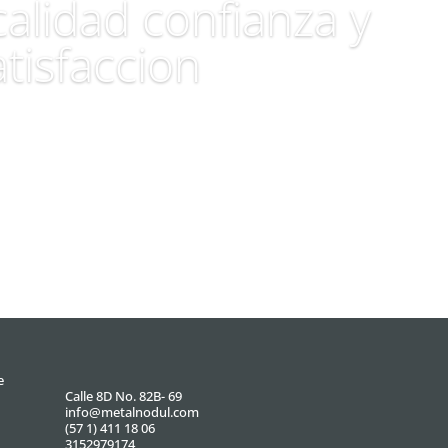
alidad confianza y
atisfaccion
e
Calle 8D No. 82B- 69
info@metalnodul.com
(57 1) 411 18 06
3152979174