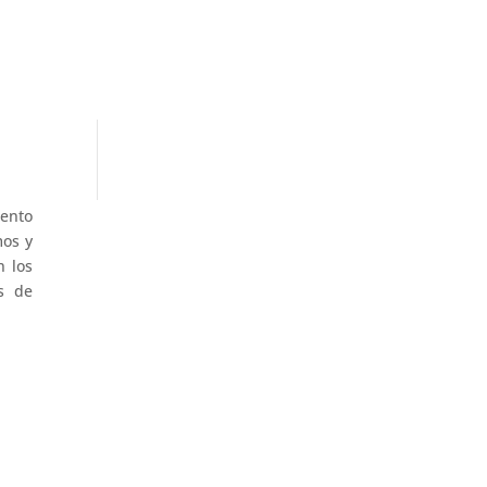
iento
mos y
n los
s de